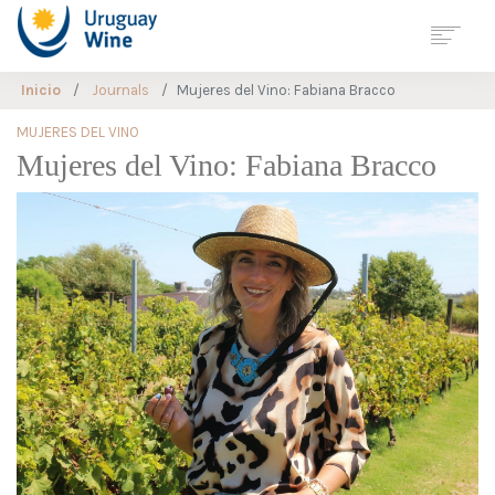
Inicio
Journals
Mujeres del Vino: Fabiana Bracco
Georreferenciación
Mapa de
MUJERES DEL VINO
Enoturismo
Mujeres del Vino: Fabiana Bracco
URUGUAY
REGIONES
VARIEDADES
BODEGAS
ENOTURISMO
VITICULTURA
SOSTENIBLE
ESTADÍSTICAS
JOURNALS
NOTICIAS
CONTACTO