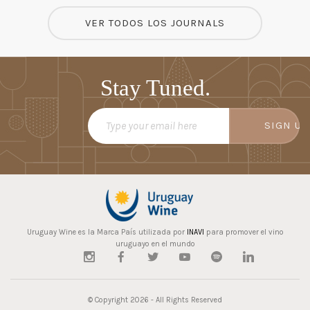
VER TODOS LOS JOURNALS
Stay Tuned.
SIGN UP
Uruguay Wine es la Marca País utilizada por
INAVI
para promover el vino
uruguayo en el mundo
© Copyright
2026
- All Rights Reserved