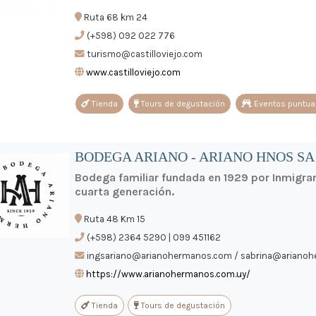
Ruta 68 km 24
(+598) 092 022 776
turismo@castilloviejo.com
www.castilloviejo.com
Tienda
Tours de degustación
Eventos puntua
BODEGA ARIANO - ARIANO HNOS SA
Bodega familiar fundada en 1929 por Inmigrant
cuarta generación.
Ruta 48 Km 15
(+598) 2364 5290 | 099 451162
ingsariano@arianohermanos.com / sabrina@ariano
https://www.arianohermanos.com.uy/
Tienda
Tours de degustación