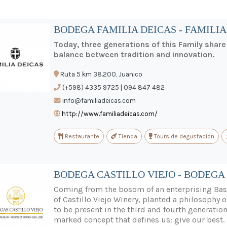
BODEGA FAMILIA DEICAS - FAMILIA
Today, three generations of this Family shar
balance between tradition and innovation.
Ruta 5 km 38.200, Juanico
(+598) 4335 9725 | 094 847 482
info@familiadeicas.com
http://www.familiadeicas.com/
Restaurante
Tienda
Tours de degustación
BODEGA CASTILLO VIEJO - BODEGA 
Coming from the bosom of an enterprising Basq
of Castillo Viejo Winery, planted a philosophy o
to be present in the third and fourth generati
marked concept that defines us: give our best.