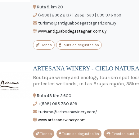
Ruta 5, km 20
(+598) 2362 2137 | 2362 1539 | 099 976 959
turismo@antiguabodegastagnari.com.uy
www.antiguabodegastagnari.com.uy
Tienda
Tours de degustación
ARTESANA WINERY - CIELO NATURA
Boutique winery and enology tourism spot loca
protected wetlands, in Las Brujas región, 35
Ruta 48 Km 3.600
+(598) 095 780 629
turismo@artesanawinery.com/
www.artesanawinery.com
Tienda
Tours de degustación
Eventos puntua