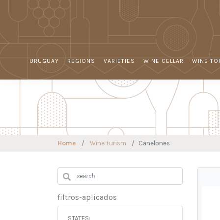
URUGUAY
REGIONS
VARIETIES
WINE CELLAR
WINE TO
Home
Wine turism
Canelones
filtros-aplicados
STATES: