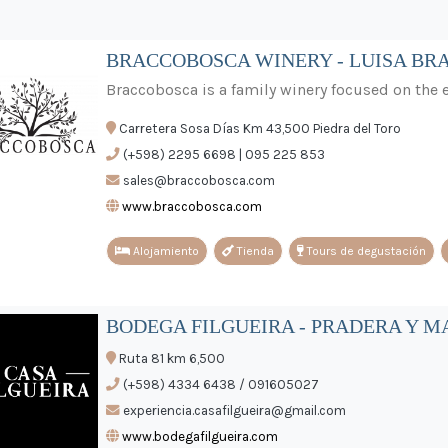
BRACCOBOSCA WINERY - LUISA BR
Braccobosca is a family winery focused on the
Carretera Sosa Días Km 43,500 Piedra del Toro
(+598) 2295 6698 | 095 225 853
sales@braccobosca.com
www.braccobosca.com
Alojamiento
Tienda
Tours de degustación
BODEGA FILGUEIRA - PRADERA Y M
Ruta 81 km 6,500
(+598) 4334 6438 / 091605027
experiencia.casafilgueira@gmail.com
www.bodegafilgueira.com