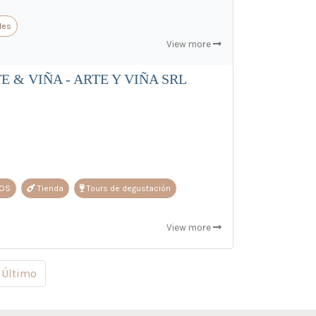
les
View more
& VIÑA - ARTE Y VIÑA SRL
DOS
Tienda
Tours de degustación
View more
uiente
Último