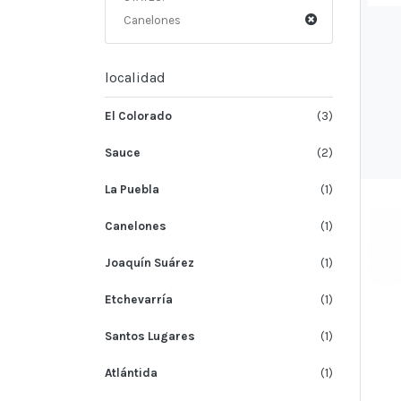
Canelones
localidad
El Colorado
(3)
Sauce
(2)
La Puebla
(1)
Canelones
(1)
Joaquín Suárez
(1)
Etchevarría
(1)
Santos Lugares
(1)
Atlántida
(1)