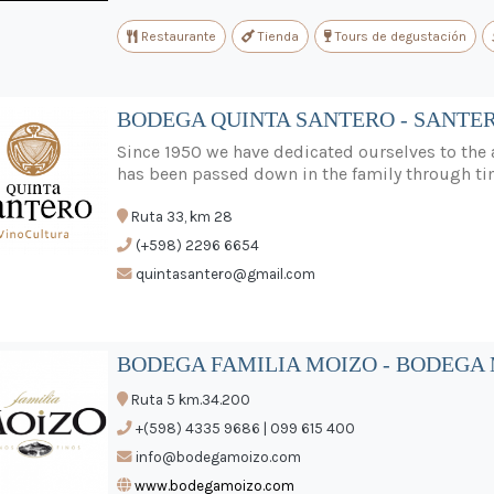
Restaurante
Tienda
Tours de degustación
BODEGA QUINTA SANTERO - SANTER
Since 1950 we have dedicated ourselves to the a
has been passed down in the family through ti
Ruta 33, km 28
(+598) 2296 6654
quintasantero@gmail.com
BODEGA FAMILIA MOIZO - BODEGA
Ruta 5 km.34.200
+(598) 4335 9686 | 099 615 400
info@bodegamoizo.com
www.bodegamoizo.com