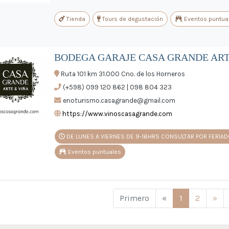
Tienda
Tours de degustación
Eventos puntua
BODEGA GARAJE CASA GRANDE ARTE 
Ruta 101 km 31.000 Cno. de los Horneros
(+598) 099 120 862 | 098 804 323
enoturismo.casagrande@gmail.com
https://www.vinoscasagrande.com
DE LUNES A VIERNES DE 9-16HRS CONSULTAR POR FERIA
Eventos puntuales
Anterior
Sig
Primero
«
1
2
»