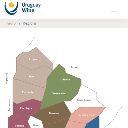
Início
Regions
Georreferenciación
Mapa de
Enoturismo
URUGUAY
REGIÕES
VARIEDADES
BODEGAS
ENOTURISMO
VITICULTURA
SUSTENTÁVEL
ESTATISTICAS
JORNALS
NOTICÍAS
CONTATO