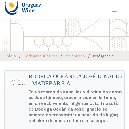
Georreferenciación
Mapa de
Enoturismo
URUGUAY
Inicio
Bodegas turísticas
Maldonado
José Ignacio
REGIONES
VARIEDADES
BODEGAS
BODEGA OCEÁNICA JOSÉ IGNACIO
- MADEBAR S.A.
ENOTURISMO
VITICULTURA
SOSTENIBLE
En un marco de sencillez y distinción como
es José Ignacio, crece la vida en la finca,
ESTADÍSTICAS
en un enclave natural genuino. La filosofía
JOURNALS
de Bodega Oceánica Jose Ignacio se
asienta en transmitir un sentido de lugar;
NOTICIAS
del alma de nuestra tierra a su copa.
CONTACTO