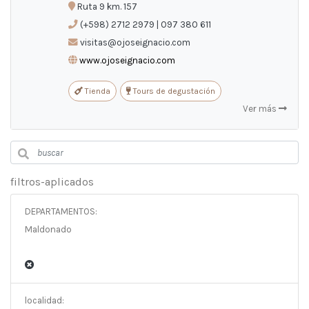
ES
/
EN
/
PT
Ruta 9 km. 157
(+598) 2712 2979 | 097 380 611
visitas@ojoseignacio.com
www.ojoseignacio.com
Tienda
Tours de degustación
Ver más
filtros-aplicados
DEPARTAMENTOS:
Maldonado
localidad: