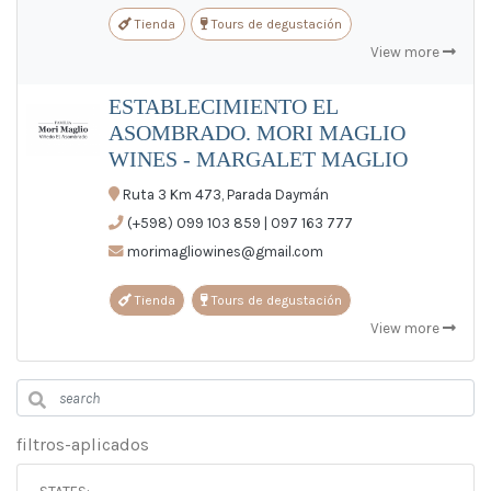
ES
/
EN
/
PT
Tienda
Tours de degustación
View more
ESTABLECIMIENTO EL
ASOMBRADO. MORI MAGLIO
WINES - MARGALET MAGLIO
Ruta 3 Km 473, Parada Daymán
(+598) 099 103 859 | 097 163 777
morimagliowines@gmail.com
Tienda
Tours de degustación
View more
filtros-aplicados