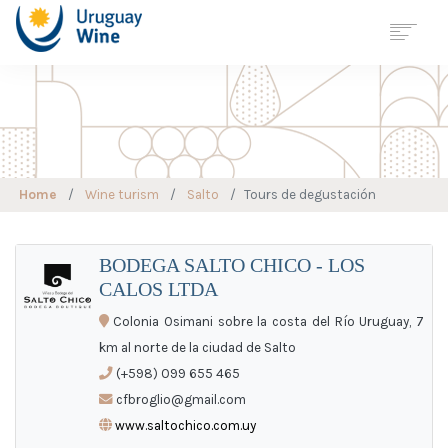
Georreferenciación
Wine Tourism
Map
URUGUAY
Home
Wine turism
Salto
Tours de degustación
REGIONS
VARIETIES
WINE CELLAR
BODEGA SALTO CHICO - LOS
CALOS LTDA
WINE TOURISM
SUSTAINABLE
VITICULTURE
Colonia Osimani sobre la costa del Río Uruguay, 7
STATISTICS
km al norte de la ciudad de Salto
JOURNALS
(+598) 099 655 465
NEWS
cfbroglio@gmail.com
www.saltochico.com.uy
CONTACT